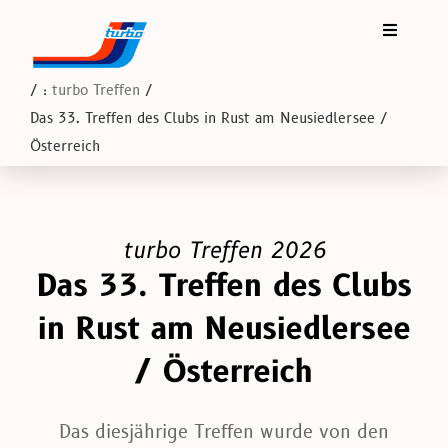
Zum
Inhalt
Toggle
Navigati
springen
DER CLUB
/ :
turbo Treffen
Das 33. Treffen des Clubs in Rust am Neusiedlersee /
Österreich
TURBO TREFFEN
TECHNIK
turbo Treffen 2026
Das 33. Treffen des Clubs
TERMINE
in Rust am Neusiedlersee
TURBO TEILE
/ Österreich
Das diesjährige Treffen wurde von den